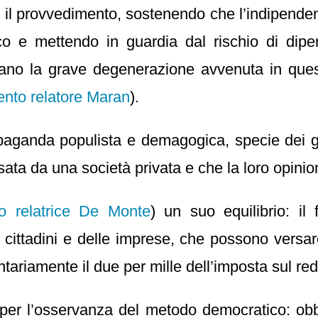
o il provvedimento, sostenendo che l’indipendenz
co e mettendo in guardia dal rischio di dipe
no la grave degenerazione avvenuta in questi u
ento relatore Maran
).
ropaganda populista e demagogica, specie dei gr
ata da una società privata e che la loro opinione
to relatrice De Monte
) un suo equilibrio: il
cittadini e delle imprese, che possono versare 
ntariamente il due per mille dell’imposta sul red
 per l’osservanza del metodo democratico: obbli