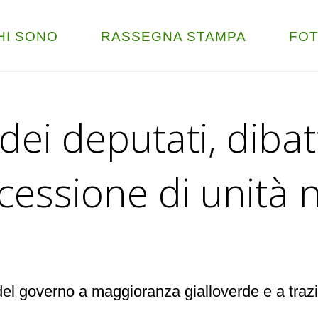
HI SONO
RASSEGNA STAMPA
FO
ei deputati, dibatt
cessione di unità n
a del governo a maggioranza gialloverde e a traz