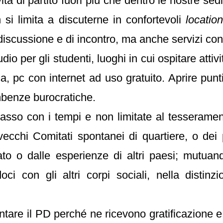
ita di partito fuori più che dentro le nostre sed
si limita a discuterne in confortevoli
locatio
 discussione e di incontro, ma anche servizi conc
o per gli studenti, luoghi in cui ospitare attività
ica, pc con internet ad uso gratuito. Aprire punt
ombenze burocratiche.
passo con i tempi e non limitate al tesserame
vecchi Comitati spontanei di quartiere, o dei 
to o dalle esperienze di altri paesi; mutuand
ci con gli altri corpi sociali, nella distinz
entare il PD perché ne ricevono gratificazione e 