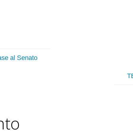
base al Senato
T
nto