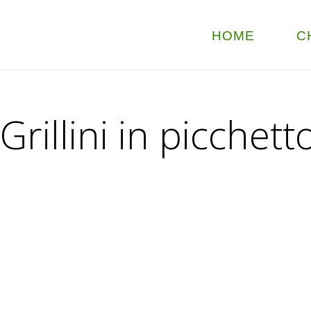
HOME
C
Grillini in picchett