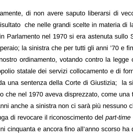
camente, di non avere saputo liberarsi di vec
 risultato che nelle grandi scelte in materia di 
he in Parlamento nel 1970 si era astenuta sull
raio; la sinistra che per tutti gli anni ’70 e f
ostro ordinamento, votando contro la legge ch
polio statale dei servizi collocamento e di fo
da una sentenza della Corte di Giustizia; la si
tuto che nel 1970 aveva disprezzato, come una 
ni anche a sinistra non ci sarà più nessuno che 
ga di revocare il riconoscimento del
part-time
 anni cinquanta e ancora fino all’anno scorso ha