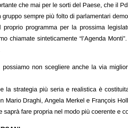
portante che mai per le sorti del Paese, che il P
un gruppo sempre più folto di parlamentari democ
el proprio programma per la prossima legisla
iamo chiamate sinteticamente “l’Agenda Monti”.
.
 possiamo non scegliere anche la via migliore 
e la strategia più seria e realistica è costit
con Mario Draghi, Angela Merkel e François Ho
e saprà fare propria nel modo più coerente e c