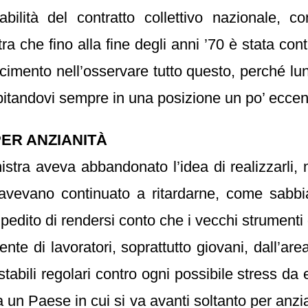
gabilità del contratto collettivo nazionale, 
stra che fino alla fine degli anni ’70 è stata co
imento nell’osservare tutto questo, perché lun
itandovi sempre in una posizione un po’ eccent
PER ANZIANITÀ
sinistra aveva abbandonato l’idea di realizzarli
avevano continuato a ritardarne, come sabbia n
ito di rendersi conto che i vecchi strumenti d
nte di lavoratori, soprattutto giovani, dall’are
stabili regolari contro ogni possibile stress da
a un Paese in cui si va avanti soltanto per anz