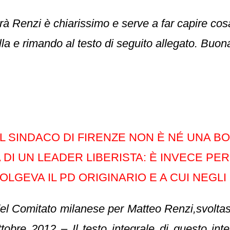
erà Renzi è chiarissimo e serve a far capire cosa
a e rimando al testo di seguito allegato. Buona
SINDACO DI FIRENZE NON È NÉ UNA BOL
DI UN LEADER LIBERISTA: È INVECE PER
LGEVA IL PD ORIGINARIO E A CUI NEGLI U
 del Comitato milanese per Matteo
Renzi,
svoltas
ttobre 2012 – Il testo integrale di questo in