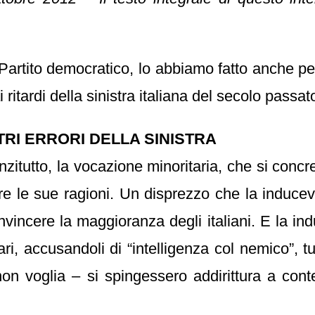
rtito democratico, lo abbiamo fatto anche per d
 ritardi della sinistra italiana del secolo passat
TRI ERRORI DELLA SINISTRA
zitutto, la vocazione minoritaria, che si concre
idere le sue ragioni. Un disprezzo che la induc
onvincere la maggioranza degli italiani. E la i
ari, accusandoli di “intelligenza col nemico”, 
n voglia – si spingessero addirittura a conte