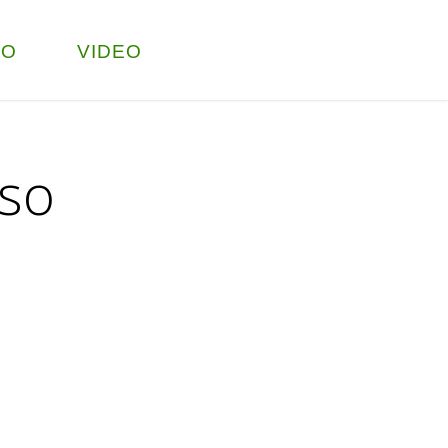
TO
VIDEO
sso