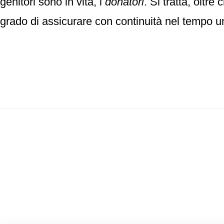
genitori sono in vita, i
donatori
. Si tratta, oltr
grado di assicurare con continuità nel tempo un 