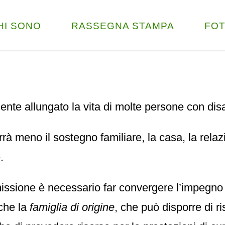
HI SONO
RASSEGNA STAMPA
FO
nte allungato la vita di molte persone con disab
rrà meno il sostegno familiare, la casa, la rel
.
issione è necessario far convergere l’impegno d
nche la
famiglia di origine
, che può disporre di ri