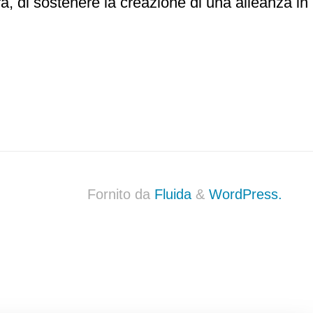
ura, di sostenere la creazione di una alleanza in
Fornito da
Fluida
&
WordPress.