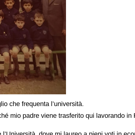
io che frequenta l’università.
hé mio padre viene trasferito qui lavorando in 
o e l’Università, dove mi laureo a pieni voti in 